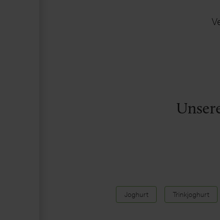
V
Unsere
Joghurt
Trinkjoghurt