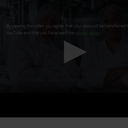
By viewing the video you agree that your data will be transferred 
YouTube and that you have read the
privacy policy
.