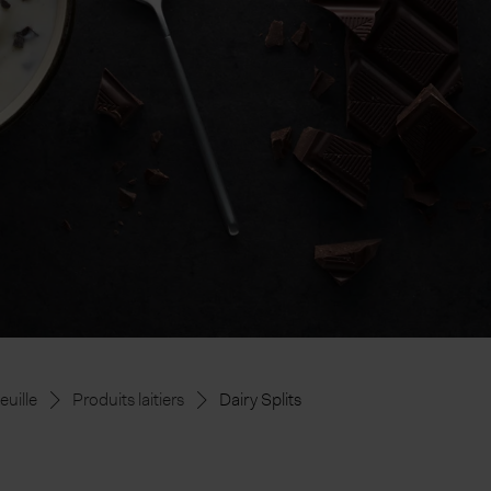
euille
Produits laitiers
Dairy Splits