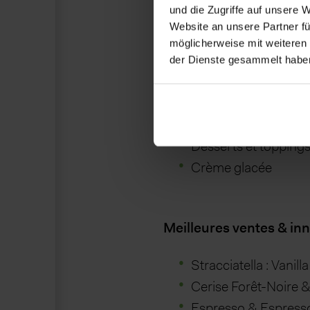
und die Zugriffe auf unsere 
Applications:
Website an unsere Partner fü
Produits laitiers & alternat
möglicherweise mit weiteren
der Dienste gesammelt habe
Yaourts (à manger à la
Fromage blanc et fr
Boissons au lait mé
Desserts et toppings
Crème glacée
Meilleures ventes & in
Stracciatella : Vanill
Cerise Forêt-Noire &
Espresso & Espresso