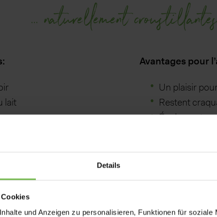
... naturellement croustillante
s:
Avantages pour l’
oir
Un plaisir pou
 lait
Restent craqua
lanc
Également poss
p.ex. sans lac
Fairtrade et Bi
Chocolat noir 
aison avec des fruits,
Details
possible pour l
éales, fruits à coque et
 Cookies
nhalte und Anzeigen zu personalisieren, Funktionen für soziale