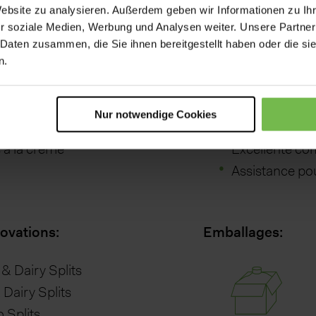
Website zu analysieren. Außerdem geben wir Informationen zu I
Vos avantages:
r soziale Medien, Werbung und Analysen weiter. Unsere Partner
ives au lait:
 Daten zusammen, die Sie ihnen bereitgestellt haben oder die s
n.
 cuillère / à boire)
Inventeur des 
omage frais
Technologie b
Nur notwendige Cookies
langées
Plus de 20 an
 à la crème
Excellente co
Assistance pour
novations:
Emballages:
a & Dairy Splits
 Dairy Splits
 Splits